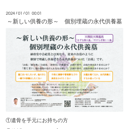
2024
/
01
/
01 00:01
～新しい供養の形～ 個別埋蔵の永代供養墓
①遺骨を手元にお持ちの方