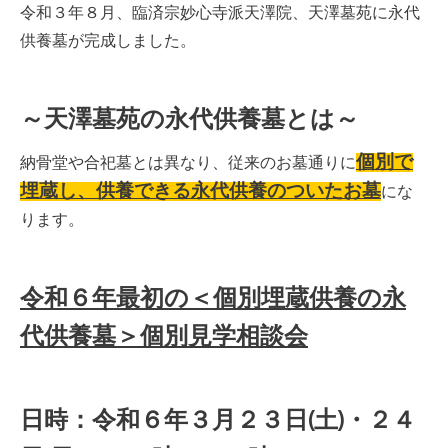
令和３年８月、臨済宗妙心寺派天澤院、天澤墓苑に永代
供養墓が完成しました。
～天澤墓苑の永代供養墓とは～
個別で
納骨堂や合
祀墓とは異なり、従来のお墓通りに
埋蔵し、供養できる永代供養のついたお墓
にな
ります。
令和６年最初の＜個別埋蔵供養の永
代供養墓＞個別見学相談会
日時：令和６年３月２３日(土)・２４