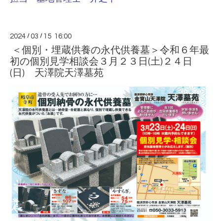
2024
/
03
/
15 16:00
＜個別・埋蔵供養の永代供養墓＞令和６年最
初の個別見学相談会３月２３日(土)２４日
(日) 天澤院天澤墓苑