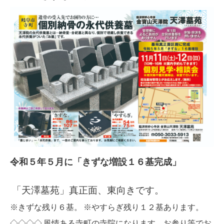
令和５年５月に「きずな増設１６基完成」
「天澤墓苑」真正面、東向きです。
※きずな残り６基。 ※やすらぎ残り１２基あります。
◇◇◇◇ 風情ある寺町の寺院になります。お参り等でお