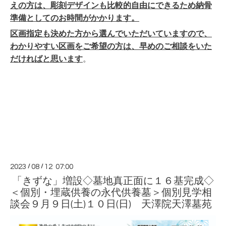
えの方は、彫刻デザインも比較的自由にできるため納骨
準備としてのお時間がかかります。
区画指定も決めた方から選んでいただいていますので、
わかりやすい区画をご希望の方は、早めのご相談をいた
だければと思います
。
2023
/
08
/
12 07:00
「きずな」増設◇墓地真正面に１６基完成◇
＜個別・埋蔵供養の永代供養墓＞個別見学相
談会９月９日(土)１０日(日) 天澤院天澤墓苑