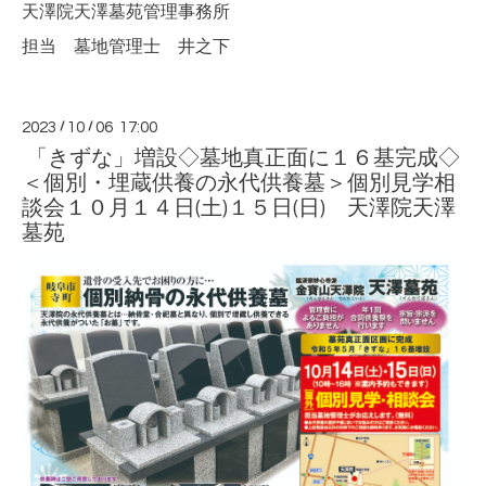
天澤院天澤墓苑管理事務所
担当 墓地管理士 井之下
2023
/
10
/
06 17:00
「きずな」増設◇墓地真正面に１６基完成◇
＜個別・埋蔵供養の永代供養墓＞個別見学相
談会１０月１４日(土)１５日(日) 天澤院天澤
墓苑