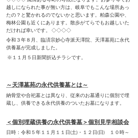
越しになられた事が無い方は、岐阜でもこんな場所あっ
たの？と驚かれるのでないかと思います。粕森公園や、
梅林公園も近くにあります。散歩がてらでもお越しいた
だければ幸いです。 ◇◇◇◇
令和３年８月、臨済宗妙心寺派天澤院、天澤墓苑に永代
供養墓が完成しました。
※１１月５日新聞折込チラシです。
～天澤墓苑の永代供養墓とは～
納骨堂や合祀墓とは異なり、従来のお墓通りに個別で埋
蔵し、供養できる永代供養のついたお墓になります。
＜個別埋蔵供養の永代供養墓＞個別見学相談会
日時：令和５年１１月１１日(土)・１２日(日) １０時～