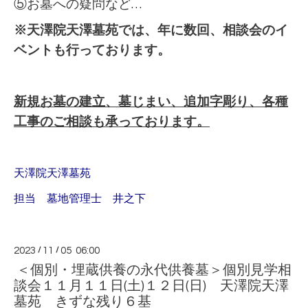
⑤お墓への疑問など…
※天澤院天澤墓苑では、年に数回、相談会のイ
ベントも行っております。
新規お墓の建立、墓じまい、追加字彫り、各種
工事のご相談も承っております。
天澤院天澤墓苑
担当 墓地管理士 井之下
2023
/
11
/
05 06:00
＜個別・埋蔵供養の永代供養墓＞個別見学相
談会１１月１１日(土)１２日(日) 天澤院天澤
墓苑 きずな残り６基