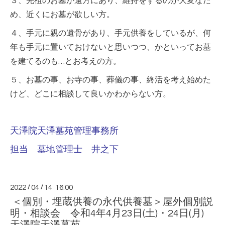
３、先祖のお墓が遠方にあり、維持をするのが大変なた
め、近くにお墓が欲しい方。
４、手元に親の遺骨があり、手元供養をしているが、何
年も手元に置いておけないと思いつつ、かといってお墓
を建てるのも…とお考えの方。
５、お墓の事、お寺の事、葬儀の事、終活を考え始めた
けど、どこに相談して良いかわからない方。
天澤院天澤墓苑管理事務所
担当 墓地管理士 井之下
2022
/
04
/
14 16:00
＜個別・埋蔵供養の永代供養墓＞屋外個別説
明・相談会 令和4年4月23日(土)・24日(月)
天澤院天澤墓苑