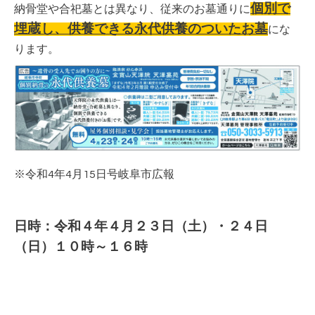
個別で
納骨堂や合
祀墓とは異なり、従来のお墓通りに
埋蔵し、供養できる永代供養のついたお墓
にな
ります。
※令和4年4月15日号岐阜市広報
日時：令和４年４月２３日（土）・２４日
（日）１０時～１６時