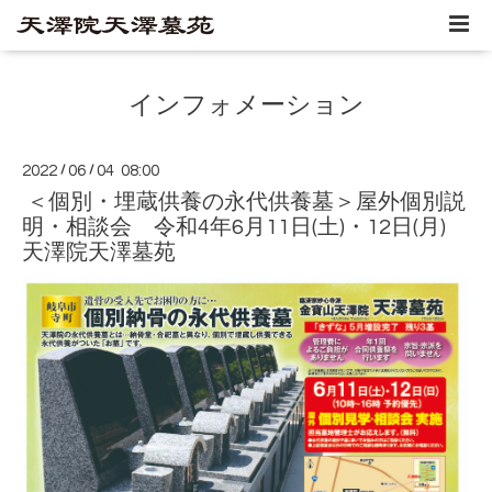
インフォメーション
2022
/
06
/
04 08:00
＜個別・埋蔵供養の永代供養墓＞屋外個別説
明・相談会 令和4年6月11日(土)・12日(月)
天澤院天澤墓苑