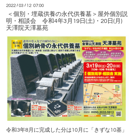
2022
/
03
/
12 07:00
＜個別・埋蔵供養の永代供養墓＞屋外個別説
明・相談会 令和4年3月19日(土)・20日(月)
天澤院天澤墓苑
令和3年8月に完成した分は10月に「きずな10基」