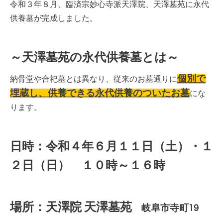
令和３年８月、臨済宗妙心寺派天澤院、天澤墓苑に永代
供養墓が完成しました。
～天澤墓苑の永代供養墓とは～
個別で
納骨堂や合
祀墓とは異なり、従来のお墓通りに
埋蔵し、供養できる永代供養のついたお墓
にな
ります。
日時：令和４年６月１１日（土）・１
２日（日） １０時～１６時
場所：天澤院 天澤墓苑
岐阜市寺町19