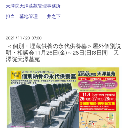
天澤院天澤墓苑管理事務所
担当 墓地管理士 井之下
2021
/
11
/
20 07:00
＜個別・埋蔵供養の永代供養墓＞屋外個別説
明・相談会11月26日(金)～28日(日)3日間 天
澤院天澤墓苑