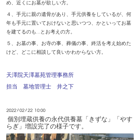
め、近くにお墓が欲しい方。
４、手元に親の遺骨があり、手元供養をしているが、何
年も手元に置いておけないと思いつつ、かといってお墓
を建てるのも…とお考えの方。
５、お墓の事、お寺の事、葬儀の事、終活を考え始めた
けど、どこに相談して良いかわからない方。
天澤院天澤墓苑管理事務所
担当 墓地管理士 井之下
2022
/
02
/
22 10:00
個別埋蔵供養の永代供養墓「きずな」「やす
らぎ」増設完了の様子です。